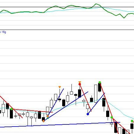
Ambiente di
Lavoro e
Desktop
Impostazione
delle
Preferenze
dell'Utente