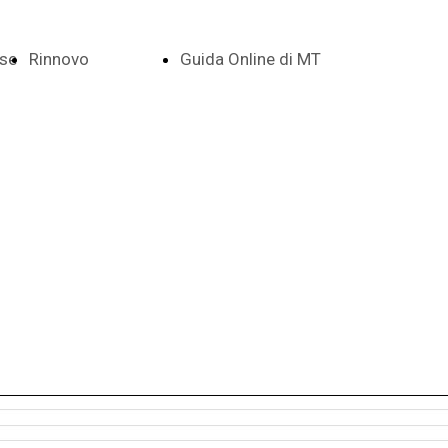
se
Rinnovo
Guida Online di MT
ti
Rinnovo
Indice della
Base Dati
Guida in Linea
Promozioni
Installazione e
Primo
Avviamento