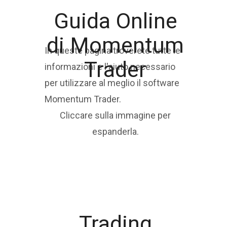
Guida Online
di Momentum
In queste pagina troverete tutte le
Trader
informazioni e l'aiuto necessario
per utilizzare al meglio il software
Momentum Trader.
Cliccare sulla immagine per
espanderla.
Trading