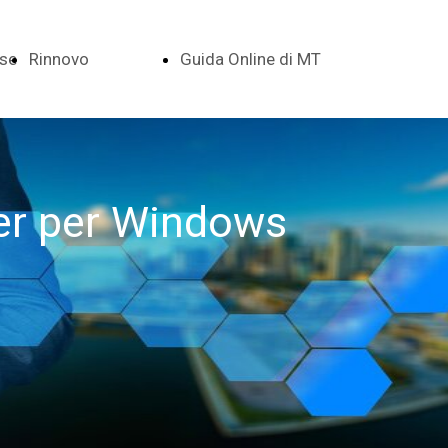
se
Rinnovo
Guida Online di MT
ti
Rinnovo
Indice della
Base Dati
Guida in Linea
er per Windows
Promozioni
Installazione e
Primo
Avviamento