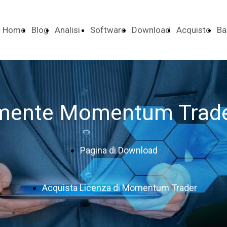
Home
Blog
Analisi
Software
Download
Acquisto
Ba
Tecnica
Licenza
Da
amente Momentum Trad
Pagina di Download
Acquista Licenza di Momentum Trader