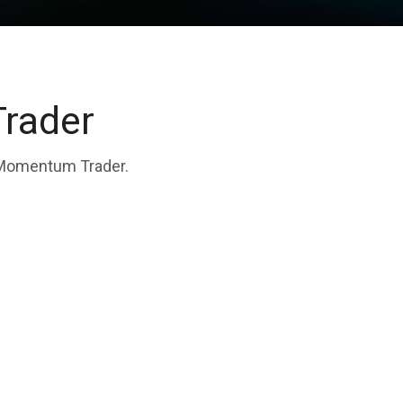
Ambiente di
Lavoro e
rader
Desktop
re Momentum Trader.
Impostazione
delle
Preferenze
dell'Utente