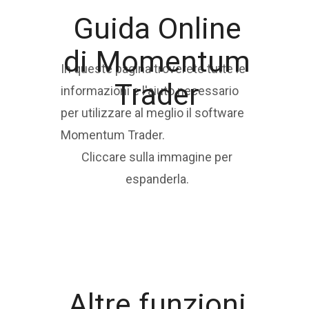
Guida Online
di Momentum
In queste pagina troverete tutte le
Trader
informazioni e l'aiuto necessario
per utilizzare al meglio il software
Momentum Trader.
Cliccare sulla immagine per
espanderla.
Altre funzioni